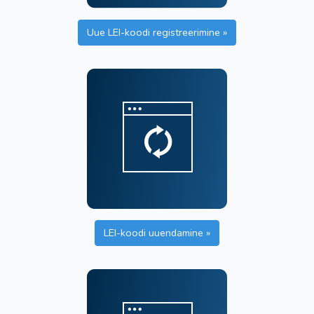
Uue LEI-koodi registreerimine »
LEI-koodi uuendamine »